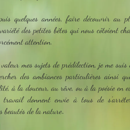
puis quelques années, faire découvrir au 
variété des petites bêtes qui nous côtoient ch
orcément attention.
valeur mes sujets de prédilection, je me suis 
ercher des ambiances particulières ainsi q
lité, à la douceur, au rêve, ou à la poésie en e
e travail donnent envie à tous de s’arrête
es beautés de la nature
.