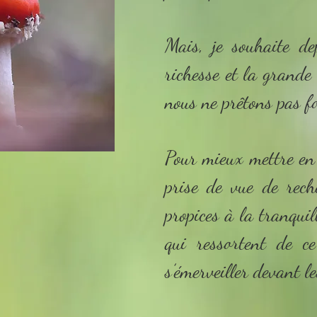
Mais, je souhaite de
richesse et la grande 
nous ne prêtons pas f
Pour mieux mettre en 
prise de vue de rech
propices à la tranquil
qui ressortent de c
s’émerveiller devant l