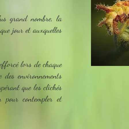
plus grand nombre, la
aque jour et auxquelles
efforcé lors de chaque
ue des environnements
spérant que les clichés
r pour contempler et