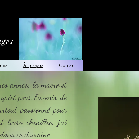
ages
ions
À propos
Contact
ques années la macro et
quiet pour l’avenir de
urtout passionné pour
t leurs chenilles, j'ai
 dans ce domaine.