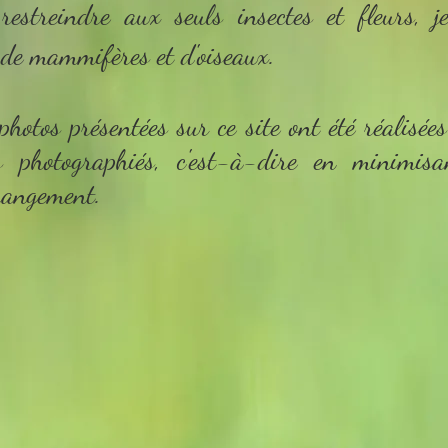
streindre aux seuls insectes et fleurs, j
de mammifères et d'oiseaux.
 photos présentées sur ce site ont été réalisée
ts photographiés, c'est-à-dire en minimi
érangement.
ël Bast