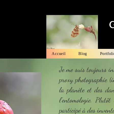
Accueil
Blog
Portfoli
Je me suis toujours in
proxy photographie (i
la planète et des da
l’entomologie. Plutôt 
participé à des inven