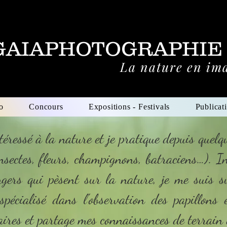
GAIAPHOTOGRAPHIE
La nature en im
o
Concours
Expositions - Festivals
Publicat
téressé à la nature et je pratique depuis quel
nsectes, fleurs, champignons, batraciens…). In
ngers qui pèsent sur la nature, je me suis s
spécialisé dans l'observation des papillons e
taires et partage mes connaissances de terrain