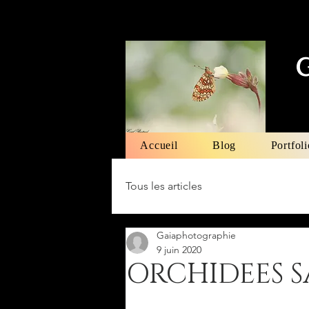
Accueil
Blog
Portfoli
Tous les articles
Gaiaphotographie
9 juin 2020
ORCHIDEES 