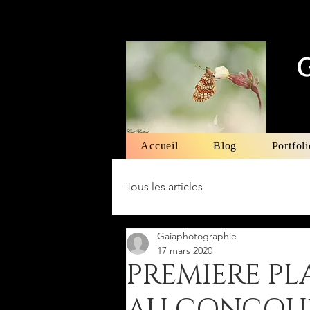
Accueil
Blog
Portfoli
Tous les articles
Gaiaphotographie
17 mars 2020
PREMIERE PL